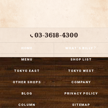
03-3618-4300
HOME
WHAT’S BILLY？
MENU
SHOP LIST
TOKYO EAST
TOKYO WEST
OTHER SHOPS
COMPANY
BLOG
PRIVACY POLICY
COLUMN
SITEMAP