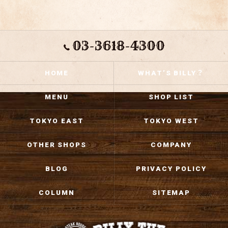
03-3618-4300
HOME
WHAT’S BILLY？
MENU
SHOP LIST
TOKYO EAST
TOKYO WEST
OTHER SHOPS
COMPANY
BLOG
PRIVACY POLICY
COLUMN
SITEMAP