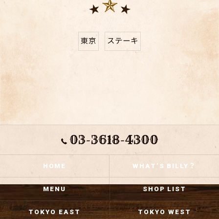
東京
ステーキ
03-3618-4300
HOME
WHAT’S BILLY？
MENU
SHOP LIST
TOKYO EAST
TOKYO WEST