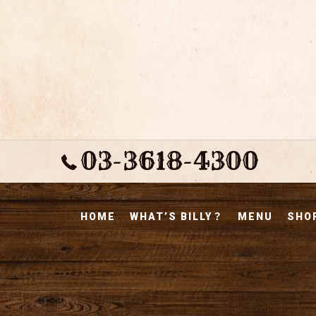
03-3618-4300
HOME
WHAT’S BILLY？
MENU
SHOP