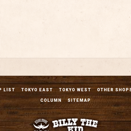
 LIST
TOKYO EAST
TOKYO WEST
OTHER SHOP
COLUMN
SITEMAP