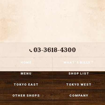
03-3618-4300
HOME
WHAT’S BILLY？
MENU
SHOP LIST
TOKYO EAST
TOKYO WEST
OTHER SHOPS
COMPANY