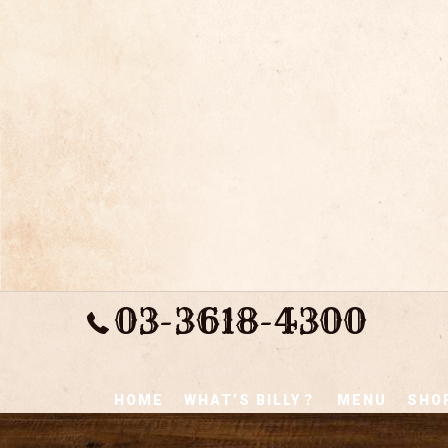
03-3618-4300
HOME
WHAT’S BILLY？
MENU
SHOP