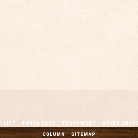
 LIST
TOKYO EAST
TOKYO WEST
OTHER SHOP
COLUMN
SITEMAP