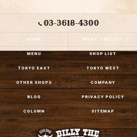
03-3618-4300
HOME
WHAT’S BILLY？
MENU
SHOP LIST
TOKYO EAST
TOKYO WEST
OTHER SHOPS
COMPANY
BLOG
PRIVACY POLICY
COLUMN
SITEMAP