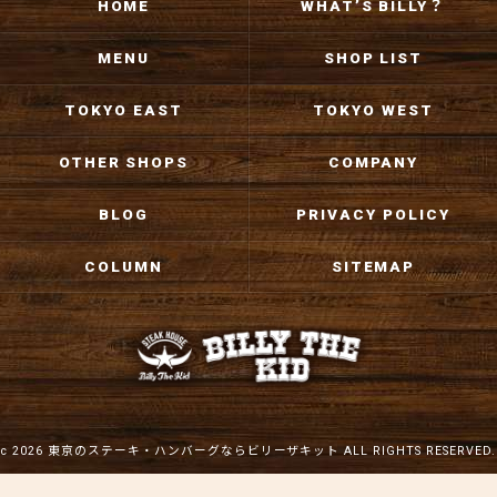
HOME
WHAT’S BILLY？
MENU
SHOP LIST
TOKYO EAST
TOKYO WEST
OTHER SHOPS
COMPANY
BLOG
PRIVACY POLICY
COLUMN
SITEMAP
c 2026 東京のステーキ・ハンバーグならビリーザキット ALL RIGHTS RESERVED.