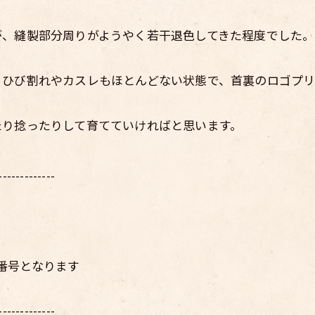
が、縫製部分周りがようやく若干退色してきた程度でした。
、ひび割れやカスレもほとんどない状態で、首裏のロゴプ
たり捻ったりして育てていければと思います。
-------------
電話番号となります
-------------