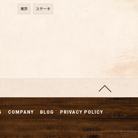
東京
ステーキ
S
COMPANY
BLOG
PRIVACY POLICY