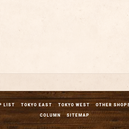
 LIST
TOKYO EAST
TOKYO WEST
OTHER SHOP
COLUMN
SITEMAP