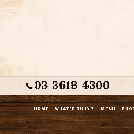
03-3618-4300
HOME
WHAT’S BILLY？
MENU
SHOP