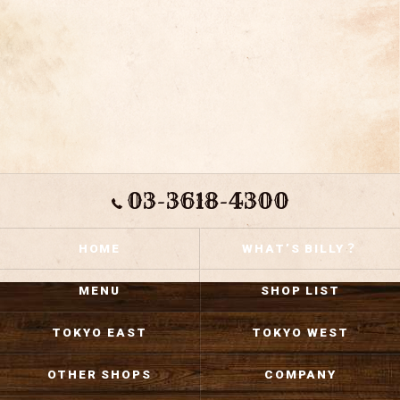
03-3618-4300
HOME
WHAT’S BILLY？
MENU
SHOP LIST
TOKYO EAST
TOKYO WEST
OTHER SHOPS
COMPANY