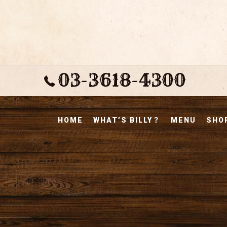
03-3618-4300
HOME
WHAT’S BILLY？
MENU
SHOP