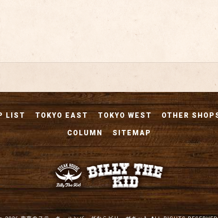
 LIST
TOKYO EAST
TOKYO WEST
OTHER SHOP
COLUMN
SITEMAP